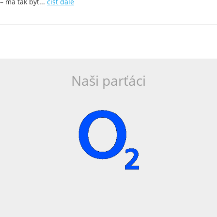
– má tak být...
číst dále
Naši parťáci