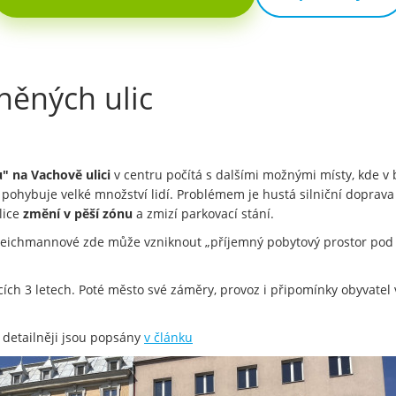
něných ulic
" na Vachově ulici
v centru počítá s dalšími možnými místy, kde v
pohybuje velké množství lidí. Problémem je hustá silniční doprav
lice
změní v pěší zónu
a zmizí parkovací stání.
eichmannové zde může vzniknout „příjemný pobytový prostor pod stá
ích 3 letech. Poté město své záměry, provoz i připomínky obyvatel
 detailněji jsou popsány
v článku