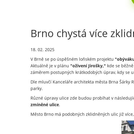
Brno chystá více zklid
18. 02. 2025
V Brně se po úspěšném loňském projektu
"obýváku
Aktuálně je v plánu
"oživení Jirošky,"
kde se běžně 
záměrem postupných krátkodobých úprav, kdy se u
Dle mluvčí Kanceláře architekta města Brna Šárky R
parky.
Různé úpravy ulice zde budou probíhat v následujíc
zmíněné ulice
.
Město Brno má podobných zklidněných ulic již více,