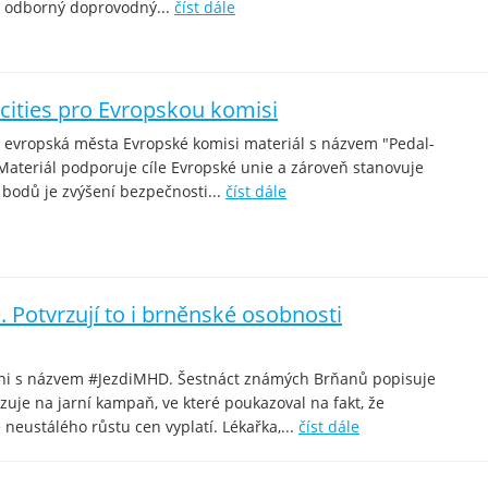
ní odborný doprovodný...
číst dále
cities pro Evropskou komisi
ká evropská města Evropské komisi materiál s názvem "Pedal-
Materiál podporuje cíle Evropské unie a zároveň stanovuje
h bodů je zvýšení bezpečnosti...
číst dále
 Potvrzují to i brněnské osobnosti
ani s názvem #JezdiMHD. Šestnáct známých Brňanů popisuje
zuje na jarní kampaň, ve které poukazoval na fakt, že
eustálého růstu cen vyplatí. Lékařka,...
číst dále