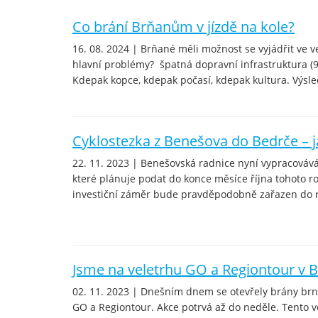
Co brání Brňanům v jízdě na kole?
16. 08. 2024 | Brňané měli možnost se vyjádřit ve
hlavní problémy? špatná dopravní infrastruktura (
Kdepak kopce, kdepak počasí, kdepak kultura. Výsle
Cyklostezka z Benešova do Bedrče – jak
22. 11. 2023 | Benešovská radnice nyní vypracovává
které plánuje podat do konce měsíce října tohoto rok
investiční záměr bude pravděpodobně zařazen do 
Jsme na veletrhu GO a Regiontour v 
02. 11. 2023 | Dnešním dnem se otevřely brány brn
GO a Regiontour. Akce potrvá až do neděle. Tento v