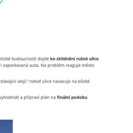
 blízké budoucnosti dojde
ke zklidnění rušné ulice
.
a i zaparkovaná auta. Na problém reaguje město
vající alejí,“ neboť ulice navazuje na blízké
 vyhodnotí a připraví plán na
finální podobu