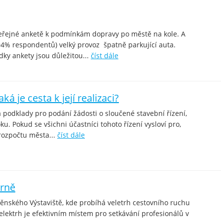
 veřejné anketě k podmínkám dopravy po městě na kole. A
94% respondentů) velký provoz špatně parkující auta.
dky ankety jsou důležitou...
číst dále
á je cesta k její realizaci?
 podklady pro podání žádosti o sloučené stavební řízení,
u. Pokud se všichni účastníci tohoto řízení vysloví pro,
rozpočtu města...
číst dále
Brně
ěnského Výstaviště, kde probíhá veletrh cestovního ruchu
elektrh je efektivním místem pro setkávání profesionálů v