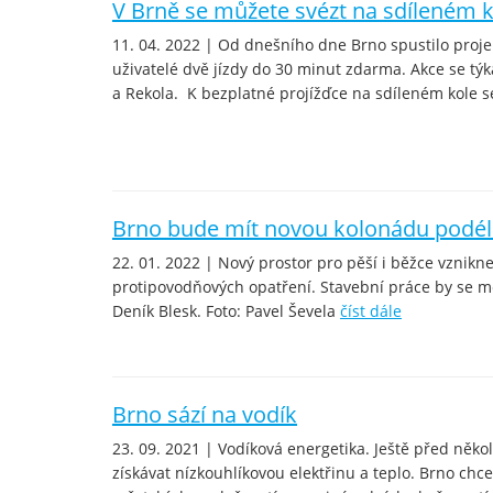
V Brně se můžete svézt na sdíleném 
11. 04. 2022 | Od dnešního dne Brno spustilo proje
uživatelé dvě jízdy do 30 minut zdarma. Akce se týk
a Rekola. K bezplatné projížďce na sdíleném kole se
Brno bude mít novou kolonádu podél
22. 01. 2022 | Nový prostor pro pěší i běžce vznikn
protipovodňových opatření. Stavební práce by se mě
Deník Blesk. Foto: Pavel Ševela
číst dále
Brno sází na vodík
23. 09. 2021 | Vodíková energetika. Ještě před něko
získávat nízkouhlíkovou elektřinu a teplo. Brno chce