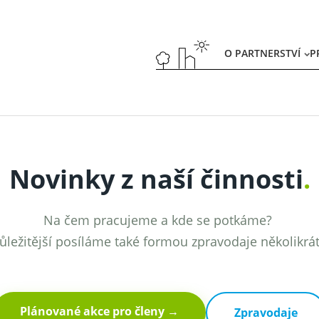
O PARTNERSTVÍ
P
Novinky z naší činnosti
.
Na čem pracujeme a kde se potkáme?
ůležitější posíláme také formou zpravodaje několikrá
Plánované akce pro členy →
Zpravodaje