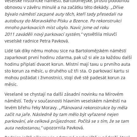
Veselské historické náměstí, Bartolomějské, prošlo podobnou
obnovou v závěru minulé a na začátku této dekády.
„Dříve
bývalo náměstí zacpané auty těch, kteří tady přesedali na
autobusy do Moravského Písku a Bzence. Po rekonstrukci
mnoho parkovacích míst ubylo. Navíc jsme od roku
2011 zaváděli nový parkovací systém,"
vysvětlila mluvčí
veselské radnice Petra Pavková.
Lidé tak díky němu mohou sice na Bartolomějském náměstí
zaparkovat první hodinu zdarma, pak už si ale za každou další
hodinu připlatí dvacet korun. Místní mají taxu u prvního auta
sto korun za měsíc, u druhého už tři sta. O parkovací kartu si
mohou požádat i živnostníci, stojí dvě stě padesát korun za
měsíc.
Veselané se chystají na další zásadní novinku na Mírovém
náměstí. Tedy v současnosti hlavním veselském náměstí na
levém břehu řeky Moravy.
„Plánovaná rekonstrukce by měla
začít na jaře. Následně by tam mělo být vyřazené nejen
parkování, ale celková průjezdnost. Počítá se s tím, že se tam
auta nedostanou,"
upozornila Pavková.