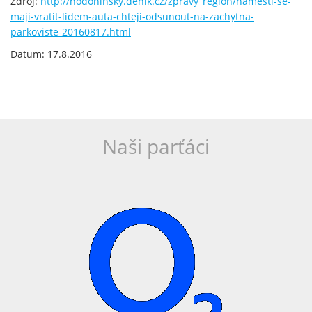
Zdroj:
http://hodoninsky.denik.cz/zpravy_region/namesti-se-
maji-vratit-lidem-auta-chteji-odsunout-na-zachytna-
parkoviste-20160817.html
Datum: 17.8.2016
Naši parťáci