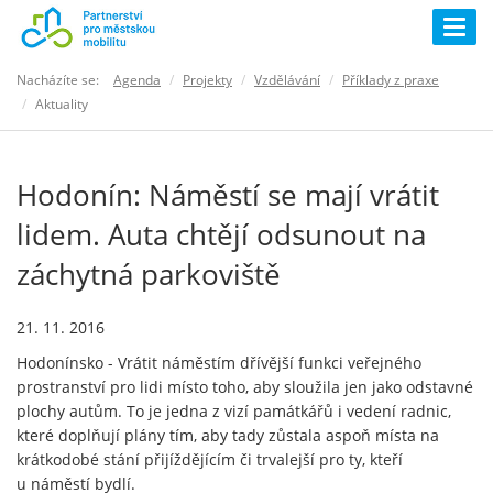
Togg
navig
Nacházíte se:
Agenda
Projekty
Vzdělávání
Příklady z praxe
Aktuality
Hodonín: Náměstí se mají vrátit
lidem. Auta chtějí odsunout na
záchytná parkoviště
21. 11. 2016
Hodonínsko - Vrátit náměstím dřívější funkci veřejného
prostranství pro lidi místo toho, aby sloužila jen jako odstavné
plochy autům. To je jedna z vizí památkářů i vedení radnic,
které doplňují plány tím, aby tady zůstala aspoň místa na
krátkodobé stání přijíždějícím či trvalejší pro ty, kteří
u náměstí bydlí.