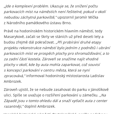
„Jde o komplexní problém. Ukazuje se, že snížení počtu
parkovacích míst na náměstích není řešitelné, pokud v okolí
nebudou záchytná parkoviště,"
upozornil Jaromír Míčka
z Národního památkového ústavu Brno.
Právě na hodonínském historickém hlavním náměstí, tedy
Masarykově, začali se škrty ve stáních už před deseti lety a
budou zřejmě dál pokračovat.
„Při probírání druhé etapy
projektu rekonstrukce náměstí bylo jedním z podnětů i ubrání
parkovacích míst ve prospěch plochy pro shromažďování, a to
za zadní částí kostela. Zároveň se snažíme najít vhodné
plochy v okolí, kde by auta mohla zaparkovat, což souvisí
s koncepcí parkování v centru města, která se nyní
zpracovává,"
informoval hodonínský místostarosta Ladislav
Ambrozek.
Zároveň ujistil, že se nebude zasahovat do parku v Jánošíkově
ulici. Spíše se uvažuje o rozšíření parkování u zámečku.
„Na
Západě jsou v tomto ohledu dál a snaží vytlačit auta z center
razantněji,"
doplnil Ambrozek.