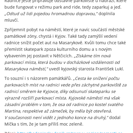
Radnice ještě připravuje odstavné parkoviště u nádraží, které
bude fungovat v režimu park and ride, tedy zaparkuj a jeď.
„Odtud už lidi pojedou hromadnou dopravou,"
doplnila
mluvčí.
Zpříjemnit pobyt na náměstí, které je navíc součástí městské
památkové zóny, chystá i Kyjov. Také tady zamýšlí vedení
radnice snížit počet aut na Masarykově. Kvůli tomu chce také
přemístit skatepark zpoza kulturního domu a s novým
vybavením jej postavit v Nětčicích.
„Získáme tím nová
parkovací místa, která budou v docházkové vzdálenosti od
Masarykova náměstí,"
uvedl kyjovský starosta František Lukl.
To souzní i s názorem památkářů.
„Cesta ke snížení počtu
parkovacích míst na radnici vede přes záchytné parkoviště za
radnicí směrem ke Kyjovce, díky odsunutí skateparku se
výrazně rozšíří parkovací místa. Kyjovské náměstí má však
zásadní problém v tom, že osa od radnice po kostel svatého
Martina, respektive až zámeček, by měla být otevřená.
V současnosti není vidět z jednoho konce na druhý,"
dodal
Míčka s tím, že je tam příliš moc zeleně.