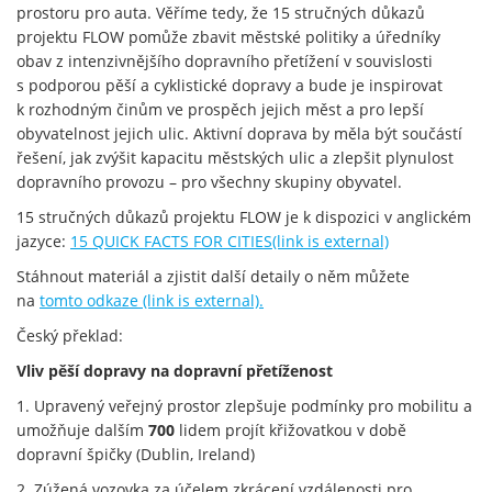
prostoru pro auta. Věříme tedy, že 15 stručných důkazů
projektu FLOW pomůže zbavit městské politiky a úředníky
obav z intenzivnějšího dopravního přetížení v souvislosti
s podporou pěší a cyklistické dopravy a bude je inspirovat
k rozhodným činům ve prospěch jejich měst a pro lepší
obyvatelnost jejich ulic. Aktivní doprava by měla být součástí
řešení, jak zvýšit kapacitu městských ulic a zlepšit plynulost
dopravního provozu – pro všechny skupiny obyvatel.
15 stručných důkazů projektu FLOW je k dispozici v anglickém
jazyce:
15 QUICK FACTS FOR CITIES(link is external)
Stáhnout materiál a zjistit další detaily o něm můžete
na
tomto odkaze (link is external)
.
Český překlad:
Vliv pěší dopravy na dopravní přetíženost
1. Upravený veřejný prostor zlepšuje podmínky pro mobilitu a
umožňuje dalším
700
lidem projít křižovatkou v době
dopravní špičky (Dublin, Ireland)
2. Zúžená vozovka za účelem zkrácení vzdálenosti pro