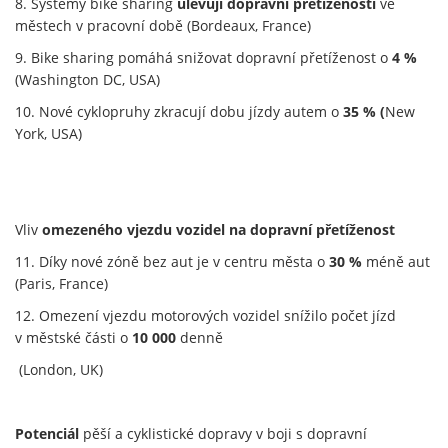
8. Systémy bike sharing
ulevují dopravní přetíženosti
ve
městech v pracovní době (Bordeaux, France)
9. Bike sharing pomáhá snižovat dopravní přetíženost o
4 %
(Washington DC, USA)
10. Nové cyklopruhy zkracují dobu jízdy autem o
35 % (
New
York, USA)
Vliv
omezeného vjezdu vozidel na dopravní přetíženost
11. Díky nové zóně bez aut je v centru města o
30 %
méně aut
(Paris, France)
12. Omezení vjezdu motorových vozidel snížilo počet jízd
v městské části o
10 000
denně
(London, UK)
Potenciál
pěší a cyklistické dopravy v boji s dopravní