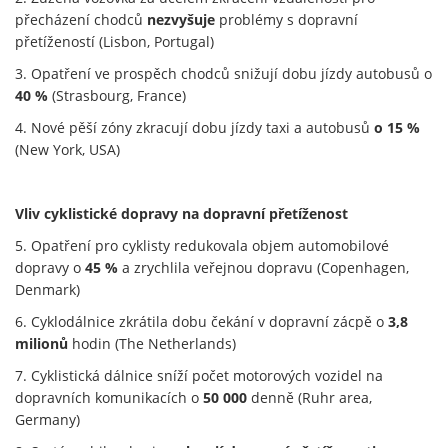
přecházení chodců
nezvyšuje
problémy s dopravní
přetížeností (Lisbon, Portugal)
3. Opatření ve prospěch chodců snižují dobu jízdy autobusů o
40 %
(Strasbourg, France)
4. Nové pěší zóny zkracují dobu jízdy taxi a autobusů
o 15 %
(New York, USA)
Vliv cyklistické dopravy na dopravní přetíženost
5. Opatření pro cyklisty redukovala objem automobilové
dopravy o
45 %
a zrychlila veřejnou dopravu (Copenhagen,
Denmark)
6. Cyklodálnice zkrátila dobu čekání v dopravní zácpě o
3,8
milionů
hodin (The Netherlands)
7. Cyklistická dálnice sníží počet motorových vozidel na
dopravních komunikacích o
50 000
denně (Ruhr area,
Germany)