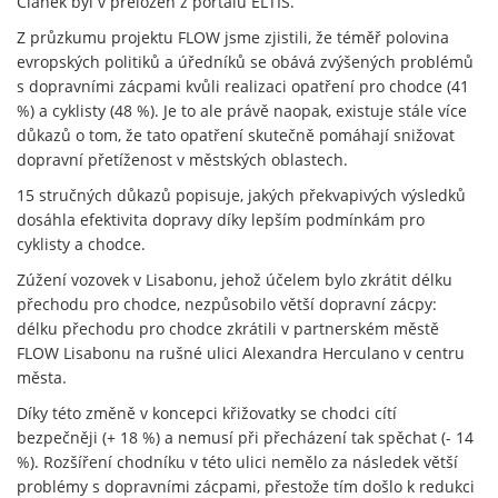
Článek byl v přeložen z portálu ELTIS.
Z průzkumu projektu FLOW jsme zjistili, že téměř polovina
evropských politiků a úředníků se obává zvýšených problémů
s dopravními zácpami kvůli realizaci opatření pro chodce (41
%) a cyklisty (48 %). Je to ale právě naopak, existuje stále více
důkazů o tom, že tato opatření skutečně pomáhají snižovat
dopravní přetíženost v městských oblastech.
15 stručných důkazů popisuje, jakých překvapivých výsledků
dosáhla efektivita dopravy díky lepším podmínkám pro
cyklisty a chodce.
Zúžení vozovek v Lisabonu, jehož účelem bylo zkrátit délku
přechodu pro chodce, nezpůsobilo větší dopravní zácpy:
délku přechodu pro chodce zkrátili v partnerském městě
FLOW Lisabonu na rušné ulici Alexandra Herculano v centru
města.
Díky této změně v koncepci křižovatky se chodci cítí
bezpečněji (+ 18 %) a nemusí při přecházení tak spěchat (- 14
%). Rozšíření chodníku v této ulici nemělo za následek větší
problémy s dopravními zácpami, přestože tím došlo k redukci