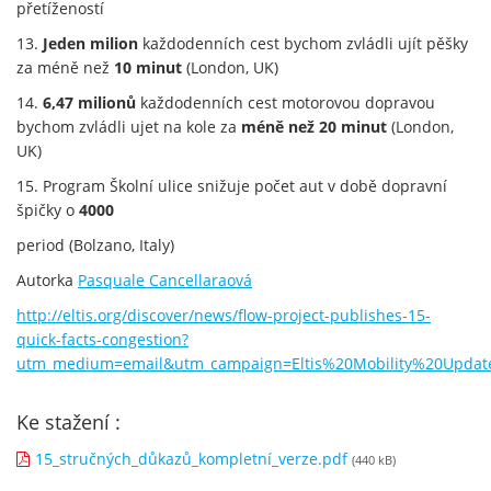
přetížeností
13.
Jeden milion
každodenních cest bychom zvládli ujít pěšky
za méně než
10 minut
(London, UK)
14.
6,47 milionů
každodenních cest motorovou dopravou
bychom zvládli ujet na kole za
méně než 20 minut
(London,
UK)
15. Program Školní ulice snižuje počet aut v době dopravní
špičky o
4000
period (Bolzano, Italy)
Autorka
Pasquale Cancellaraová
http://eltis.org/discover/news/flow-project-publishes-15-
quick-facts-congestion?
utm_medium=email&utm_campaign=Eltis%20Mobility%20Updat
Ke stažení :
15_stručných_důkazů_kompletní_verze.pdf
(440 kB)