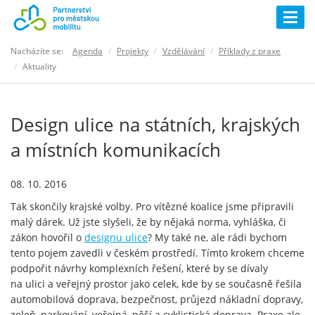
Togg
navig
Nacházíte se:
Agenda
Projekty
Vzdělávání
Příklady z praxe
Aktuality
Design ulice na státních, krajských
a místních komunikacích
08. 10. 2016
Tak skončily krajské volby. Pro vítězné koalice jsme připravili
malý dárek. Už jste slyšeli, že by nějaká norma, vyhláška, či
zákon hovořil o
designu ulice
? My také ne, ale rádi bychom
tento pojem zavedli v českém prostředí. Tímto krokem chceme
podpořit návrhy komplexních řešení, které by se dívaly
na ulici a veřejný prostor jako celek, kde by se současně řešila
automobilová doprava, bezpečnost, průjezd nákladní dopravy,
zeleň, parkování, veřejná, pěší a cyklistická doprava. Praxe ale