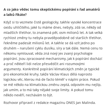
A co jako vědec tomu skeptickému popírání s řad amatérů
a laiků říkáte?
Když si to vezmete čistě geologicky, takhle vysoké koncentrace
oxidu uhličitého, jaké tu máme dnes, nebyly, zdá se, někdy od
mladších třetihor, to znamená pět, osm milionů let. A tak velká
rychlost změny tu nebyla pravděpodobně od starších třetihor,
řekněme padesát milionů let. A takhle se dá vzít jedno po
druhém – narušení cyklu dusíku, síry a tak dále. Nemá cenu to
někomu vymlouvat, věda zná nový jev zvaný psychologie
popírání. Jsou zpracované mechanismy, jak k popírání dochází
a proč někteří lidi nelze přesvědčit ani rozumovými
argumenty. Konkrétně popírání klimatických změn je typické
pro ekonomické kruhy, takže Václav Klaus dělá naprosto
logickou věc, kterou má de facto téměř v náplni práce. Pokud
se mě někdo na klimatickou změnu zeptá, odpovím mu nejlíp,
jak umím, a to má taky nějaké svoje limity. A pokud tomu
někdo nevěří, nechávám to být.
Rozhovor připravil z redakce magazínu DNES Jan Malinda.