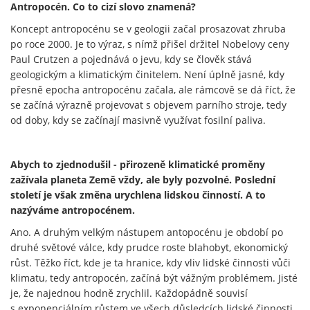
Antropocén. Co to cizí slovo znamená?
Koncept antropocénu se v geologii začal prosazovat zhruba
po roce 2000. Je to výraz, s nímž přišel držitel Nobelovy ceny
Paul Crutzen a pojednává o jevu, kdy se člověk stává
geologickým a klimatickým činitelem. Není úplně jasné, kdy
přesně epocha antropocénu začala, ale rámcově se dá říct, že
se začíná výrazně projevovat s objevem parního stroje, tedy
od doby, kdy se začínají masivně využívat fosilní paliva.
Abych to zjednodušil - přirozeně klimatické proměny
zažívala planeta Země vždy, ale byly pozvolné. Poslední
století je však změna urychlena lidskou činností. A to
nazýváme antropocénem.
Ano. A druhým velkým nástupem antopocénu je období po
druhé světové válce, kdy prudce roste blahobyt, ekonomický
růst. Těžko říct, kde je ta hranice, kdy vliv lidské činnosti vůči
klimatu, tedy antropocén, začíná být vážným problémem. Jisté
je, že najednou hodně zrychlil. Každopádně souvisí
s exponenciálním růstem ve všech důsledcích lidské činnosti.