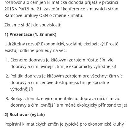
rozhovor a o čem jen klimatická dohoda přijatá v prosinci
2015 v Paříži na 21. zasedání konference smluvních stran
Rámcové úmluvy OSN o změně klimatu.
Zkusme si dát do souvislostí:
1) Prezentace (1. Snímek)
Udržitelný rozvoj? Ekonomický, sociální, ekologický! Prostě
existují odlišné pohledy na věc:
Ekonom: doprava je klíčovým zdrojem růstu: čím víc
dopravy a čím levnější, tím je ekonomicky výhodnější!
Politik: doprava je klíčovým zdrojem pro všechny: čím víc
dopravy a čím cenově dostupnější, tím je sociálně
výhodnější!
Biolog, chemik, environmentalista: doprava ničí, čím víc
dopravy a čím levnější, tím méně ekologicky přínosné to je!
2) Rozhovor (výtah)
Popírání klimatických změn je typické pro ekonomické kruhy