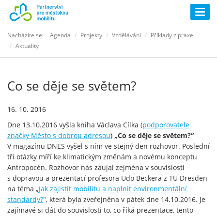
Togg
navig
Nacházíte se:
Agenda
Projekty
Vzdělávání
Příklady z praxe
Aktuality
Co se děje se světem?
16. 10. 2016
Dne 13.10.2016 vyšla kniha Václava Cílka (
podporovatele
značky Město s dobrou adresou
)
„Co se děje se světem?“
V magazínu DNES vyšel s ním ve stejný den rozhovor. Poslední
tři otázky míří ke klimatickým změnám a novému konceptu
Antropocén. Rozhovor nás zaujal zejména v souvislosti
s dopravou a prezentací profesora Udo Beckera z TU Dresden
na téma „
Jak zajistit mobilitu a naplnit environmentální
standardy?
", která byla zveřejněna v pátek dne 14.10.2016. Je
zajímavé si dát do souvislosti to, co říká prezentace, tento