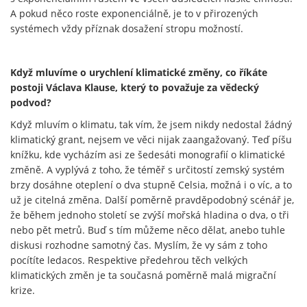
A pokud něco roste exponenciálně, je to v přirozených
systémech vždy příznak dosažení stropu možností.
Když mluvíme o urychlení klimatické změny, co říkáte
postoji Václava Klause, který to považuje za vědecký
podvod?
Když mluvím o klimatu, tak vím, že jsem nikdy nedostal žádný
klimatický grant, nejsem ve věci nijak zaangažovaný. Teď píšu
knížku, kde vycházím asi ze šedesáti monografií o klimatické
změně. A vyplývá z toho, že téměř s určitostí zemský systém
brzy dosáhne oteplení o dva stupně Celsia, možná i o víc, a to
už je citelná změna. Další poměrně pravděpodobný scénář je,
že během jednoho století se zvýší mořská hladina o dva, o tři
nebo pět metrů. Buď s tím můžeme něco dělat, anebo tuhle
diskusi rozhodne samotný čas. Myslím, že vy sám z toho
pocítíte ledacos. Respektive předehrou těch velkých
klimatických změn je ta současná poměrně malá migrační
krize.