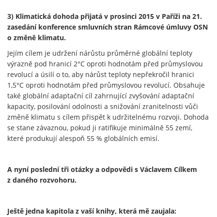
3) Klimatická dohoda přijatá v prosinci 2015 v Paříži na 21.
zasedání konference smluvních stran Rámcové úmluvy OSN
o změně klimatu.
Jejím cílem je udržení nárůstu průměrné globální teploty
výrazně pod hranicí 2°C oproti hodnotám před průmyslovou
revolucí a úsilí o to, aby nárůst teploty nepřekročil hranici
1,5°C oproti hodnotám před průmyslovou revolucí. Obsahuje
také globální adaptační cíl zahrnující zvyšování adaptační
kapacity, posilování odolnosti a snižování zranitelnosti vůči
změně klimatu s cílem přispět k udržitelnému rozvoji. Dohoda
se stane závaznou, pokud ji ratifikuje minimálně 55 zemí,
které produkují alespoň 55 % globálních emisí.
A nyní poslední tři otázky a odpovědi s Václavem Cílkem
z daného rozvohoru.
Ještě jedna kapitola z vaší knihy, která mě zaujala: