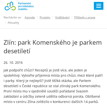
Togg
navig
Nacházíte se:
Agenda
Projekty
Vzdělávání
Příklady z praxe
Aktuality
Zlín: park Komenského je parkem
desetiletí
26. 10. 2016
Jak podpořit chůzi? Receptů je jistě více, ale jeden je
spolehlivý. Vytvořte příjemná místa pro chůzi, mezi které patří
i parky. Který je nejlepší? Jistě těžká otázka, ale Parkem
desetiletí v České republice se stal zlínský park Komenského.
První místo mu v ojedinělé soutěži pořádané Svazem
zakládání a údržby zeleně udělila odborná porota. Oblíbené
místo v centru Zlína zvítězilo v konkurenci dalších 14 parků.