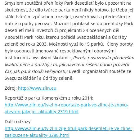
Smyslem soutěžní přehlídky Park desetiletí bylo upozornit na
skutečnost, že dílo tvůrce parku není nikdy hotovo. Je třeba jej
stále tvůrčím způsobem rozvíjet, usměrňovat a především je
nutné o parky pečovat. Možnost přihlásit se do přehlídky Park
desetiletí měli investoři či projektanti 24 oceněných děl
v soutěži Park roku, kterou pořádá Svaz zakládání a údržby
zeleně od roku 2003. Možnosti využilo 15 parků. Členy poroty
byly osobnosti jmenované respektovanými oborovými
institucemi a vysokými školami.
„Porota posuzovala především
kvalitu péče a údržby i to, jak navržení řešení parku prověřil
čas, jak park slouží veřejnosti,“
uvedli organizátoři soutěže ze
Svazu zakládání a údržby zeleně.
Zdroj:
http://www.zlin.eu
Reportáž o parku Komenském z roku 2014:
http://www.zlin.eu/tv-zlin-reportaze-park-ve-zline-je-znovu-
otevren-jaky-je--aktuality-2319.html
Další odkazy:
http://www.zlin.eu/tv-zlin-zije-titul-park-desetileti-je-ve-zline-
zaslouzene-aktuality-3288.html