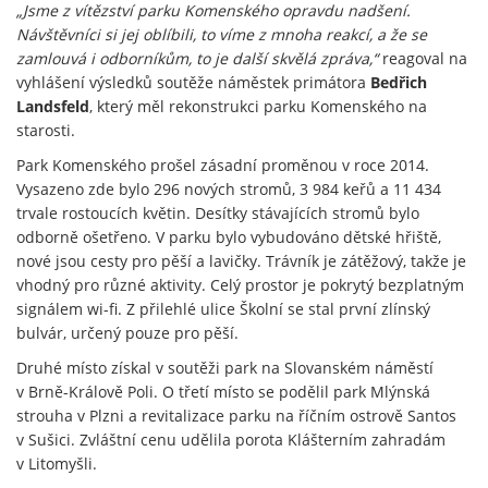
„Jsme z vítězství parku Komenského opravdu nadšení.
Návštěvníci si jej oblíbili, to víme z mnoha reakcí, a že se
zamlouvá i odborníkům, to je další skvělá zpráva,“
reagoval na
vyhlášení výsledků soutěže náměstek primátora
Bedřich
Landsfeld
, který měl rekonstrukci parku Komenského na
starosti.
Park Komenského prošel zásadní proměnou v roce 2014.
Vysazeno zde bylo 296 nových stromů, 3 984 keřů a 11 434
trvale rostoucích květin. Desítky stávajících stromů bylo
odborně ošetřeno. V parku bylo vybudováno dětské hřiště,
nové jsou cesty pro pěší a lavičky. Trávník je zátěžový, takže je
vhodný pro různé aktivity. Celý prostor je pokrytý bezplatným
signálem wi-fi. Z přilehlé ulice Školní se stal první zlínský
bulvár, určený pouze pro pěší.
Druhé místo získal v soutěži park na Slovanském náměstí
v Brně-Králově Poli. O třetí místo se podělil park Mlýnská
strouha v Plzni a revitalizace parku na říčním ostrově Santos
v Sušici. Zvláštní cenu udělila porota Klášterním zahradám
v Litomyšli.