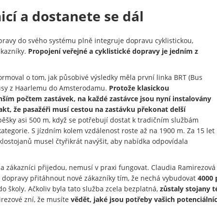
icí a dostanete se dál
ravy do svého systému plně integruje dopravu cyklistickou,
ákazníky.
Propojení veřejné a cyklistické dopravy je jedním z
moval o tom, jak působivé výsledky měla první linka BRT (Bus
obusy z Haarlemu do Amsterodamu.
Protože klasickou
ím počtem zastávek, na každé zastávce jsou nyní instalovány
fakt, že pasažéři musí cestou na zastávku překonat delší
 pěšky asi 500 m, když se potřebují dostat k tradičním službám
kategorie. S jízdním kolem vzdálenost roste až na 1900 m. Za 15 let
klostojanů musel čtyřikrát navýšit, aby nabídka odpovídala
la a zákazníci přijedou, nemusí v praxi fungovat. Claudia Ramirezov
 dopravy přitáhnout nové zákazníky tím, že nechá vybudovat
4000 
 do školy. Ačkoliv byla tato služba zcela bezplatná,
zůstaly stojany 
irezové zní, že musíte
vědět, jaké jsou potřeby vašich potenciální