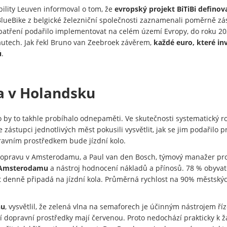
ility Leuven informoval o tom, že
evropský projekt BiTiBi definova
 BlueBike z belgické železniční společnosti zaznamenali poměrně zás
tření podařilo implementovat na celém území Evropy, do roku 2030 
 autech. Jak řekl Bruno van Zeebroek závěrem,
každé euro, které in
ů
.
ta v Holandsku
o by to takhle probíhalo odnepaměti. Ve skutečnosti systematický r
zástupci jednotlivých měst pokusili vysvětlit, jak se jim podařilo 
ravním prostředkem bude jízdní kolo.
odopravu v Amsterodamu, a Paul van den Bosch, týmový manažer pro
Amsterodamu
a nástroj hodnocení nákladů a přínosů. 78 % obyvate
est denně připadá na jízdní kola. Průměrná rychlost na 90% městský
nu
, vysvětlil, že zelená vlna na semaforech je účinným nástrojem říz
 dopravní prostředky mají červenou. Proto nedochází prakticky k ž