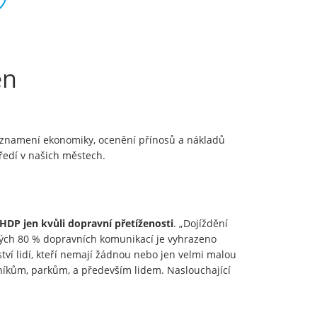
en
 znamení ekonomiky, ocenění přínosů a nákladů
ředí v našich městech.
 HDP jen kvůli dopravní přetíženosti
. „Dojíždění
celých 80 % dopravních komunikací je vyhrazeno
tví lidí, kteří nemají žádnou nebo jen velmi malou
dníkům, parkům, a především lidem. Naslouchající