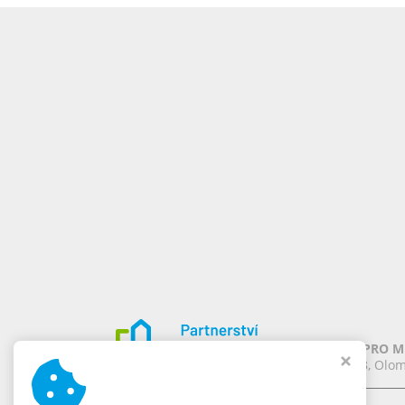
PARTNERSTVÍ PRO MĚ
Chomoutov 388, Olom