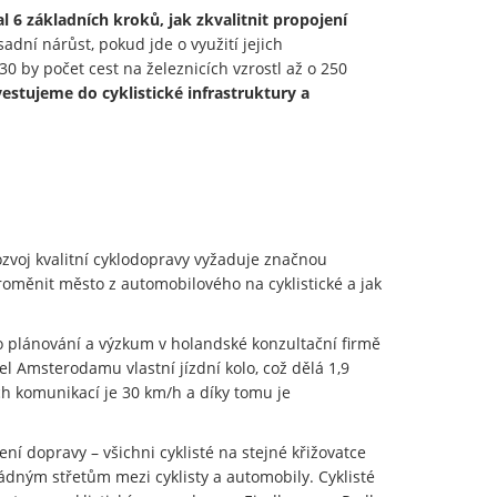
l 6 základních kroků, jak zkvalitnit propojení
adní nárůst, pokud jde o využití jejich
by počet cest na železnicích vzrostl až o 250
vestujeme do cyklistické infrastruktury a
ozvoj kvalitní cyklodopravy vyžaduje značnou
proměnit město z automobilového na cyklistické a jak
 plánování a výzkum v holandské konzultační firmě
l Amsterodamu vlastní jízdní kolo, což dělá 1,9
ch komunikací je 30 km/h a díky tomu je
ení dopravy – všichni cyklisté na stejné křižovatce
ádným střetům mezi cyklisty a automobily. Cyklisté