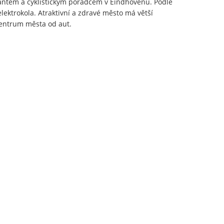
ktantem a cyklistickým poradcem v Eindhovenu. Podle
lektrokola. Atraktivní a zdravé město má větší
centrum města od aut.