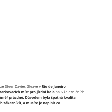
á ze Steer Davies Gleave v
Rio de Janeiro
parkovacích míst pro jízdní kola
na 6 železničních
téměř prázdné. Důvodem byla špatná kvalita
ch zákazníků, a musíte je naplnit co