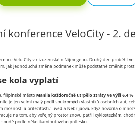
 konference VeloCity - 2. d
nference Velo-City v nizozemském Nijmegenu. Druhý den proběhl ve
 tom, jak jednoduchá změna podmínek může podstatně změnit prost
e kola vyplatí
a, filipínské město
Manila každoročně utrpělo ztráty ve výši 6,4 %
Manile je jen velmi malý podíl soukromých vlastníků osobních aut, 
 možností a příležitostí,“ uvedla Nebrijaová, když hovořila o množs
racuje na tom, aby veřejný prostor znovu patřil cyklostezkám, cho
poň soudě podle několikaminutového potlesku.