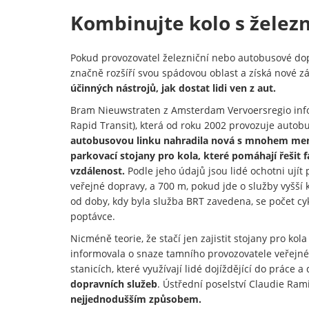
Kombinujte kolo s železn
Pokud provozovatel železniční nebo autobusové dop
značně rozšíří svou spádovou oblast a získá nové z
účinných nástrojů, jak dostat lidi ven z aut.
Bram Nieuwstraten z Amsterdam Vervoersregio infor
Rapid Transit), která od roku 2002 provozuje aut
autobusovou linku nahradila nová s mnohem menš
parkovací stojany pro kola, které pomáhají řešit 
vzdálenost.
Podle jeho údajů jsou lidé ochotni ujít
veřejné dopravy, a 700 m, pokud jde o služby vyšší 
od doby, kdy byla služba BRT zavedena, se počet cy
poptávce.
Nicméně teorie, že stačí jen zajistit stojany pro ko
informovala o snaze tamního provozovatele veřejné
stanicích, které využívají lidé dojíždějící do práce a
dopravních služeb
. Ústřední poselství Claudie Ram
nejjednodušším způsobem.