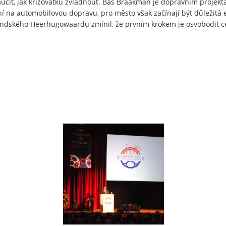
naučit, jak křižovatku zvládnout. Bas Braakman je dopravním proje
í na automobilovou dopravu, pro město však začínají být důležitá e
holandského Heerhugowaardu zmínil, že prvním krokem je osvobodit 