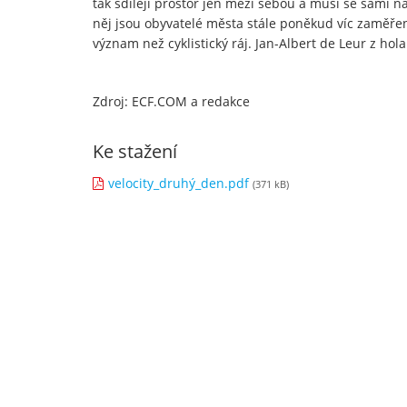
tak sdílejí prostor jen mezi sebou a musí se sami 
něj jsou obyvatelé města stále poněkud víc zaměřen
význam než cyklistický ráj. Jan-Albert de Leur z 
Zdroj: ECF.COM a redakce
Ke stažení
velocity_druhý_den.pdf
(371 kB)