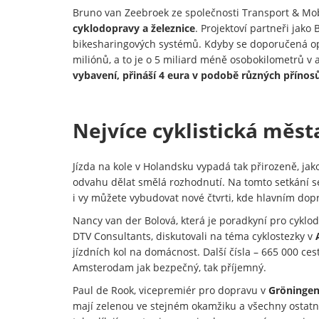
Bruno van Zeebroek ze společnosti Transport & Mob
cyklodopravy a železnice
. Projektoví partneři jako
bikesharingových systémů. Kdyby se doporučená opa
miliónů, a to je o 5 miliard méně osobokilometrů v
vybavení, přináší 4 eura v podobě různých přínos
Nejvíce cyklistická měs
Jízda na kole v Holandsku vypadá tak přirozeně, jak
odvahu dělat smělá rozhodnutí. Na tomto setkání se 
i vy můžete vybudovat nové čtvrti, kde hlavním dop
Nancy van der Bolová, která je poradkyní pro cykl
DTV Consultants, diskutovali na téma cyklostezky v
jízdních kol na domácnost. Další čísla – 665 000 c
Amsterodam jak bezpečný, tak příjemný.
Paul de Rook, vicepremiér pro dopravu v
Gröninge
mají zelenou ve stejném okamžiku a všechny ostatní