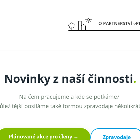
O PARTNERSTVÍ
P
Novinky z naší činnosti
.
Na čem pracujeme a kde se potkáme?
ůležitější posíláme také formou zpravodaje několikrá
Plánované akce pro členy →
Zpravodaje