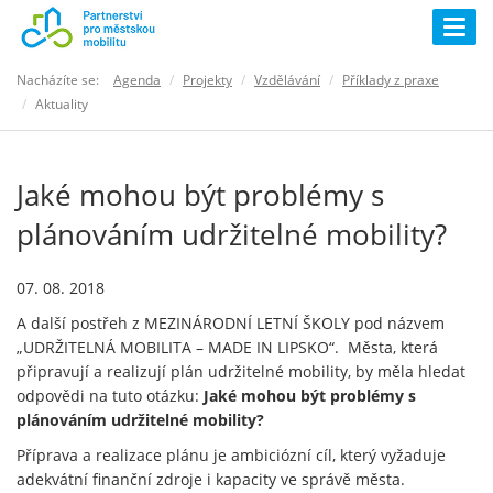
Togg
navig
Nacházíte se:
Agenda
Projekty
Vzdělávání
Příklady z praxe
Aktuality
Jaké mohou být problémy s
plánováním udržitelné mobility?
07. 08. 2018
A další postřeh z MEZINÁRODNÍ LETNÍ ŠKOLY pod názvem
„UDRŽITELNÁ MOBILITA – MADE IN LIPSKO“. Města, která
připravují a realizují plán udržitelné mobility, by měla hledat
odpovědi na tuto otázku:
Jaké mohou být problémy s
plánováním udržitelné mobility?
Příprava a realizace plánu je ambiciózní cíl, který vyžaduje
adekvátní finanční zdroje i kapacity ve správě města.