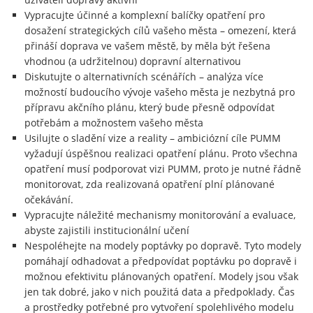
Vypracujte účinné a komplexní balíčky opatření pro
dosažení strategických cílů vašeho města – omezení, která
přináší doprava ve vašem městě, by měla být řešena
vhodnou (a udržitelnou) dopravní alternativou
Diskutujte o alternativních scénářích – analýza více
možností budoucího vývoje vašeho města je nezbytná pro
přípravu akčního plánu, který bude přesně odpovídat
potřebám a možnostem vašeho města
Usilujte o sladění vize a reality – ambiciózní cíle PUMM
vyžadují úspěšnou realizaci opatření plánu. Proto všechna
opatření musí podporovat vizi PUMM, proto je nutné řádně
monitorovat, zda realizovaná opatření plní plánované
očekávání.
Vypracujte náležité mechanismy monitorování a evaluace,
abyste zajistili institucionální učení
Nespoléhejte na modely poptávky po dopravě. Tyto modely
pomáhají odhadovat a předpovídat poptávku po dopravě i
možnou efektivitu plánovaných opatření. Modely jsou však
jen tak dobré, jako v nich použitá data a předpoklady. Čas
a prostředky potřebné pro vytvoření spolehlivého modelu