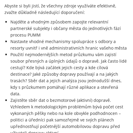
Abyste si byli jistí, že všechny zdroje využíváte efektivně,
zvažte důkladně následující doporučení:
Najděte a vhodným způsobem zapojte relevantní
partnerské subjekty i občany města do jednotlivých fází
procesu PUMM
Nastavte vhodné mechanismy spolupráce s odbory a
resorty uvnitř i vně administrativních hranic vašeho města
Použití nejmodernějších metod průzkumu vám zajistí
soubor přesných a úplných údajů o dopravě. Jak často lidé
cestují? Kde bývá začátek jejich cesty a kde cílová
destinace? Jaké způsoby dopravy používají a na jakých
trasách? Sběr dat a jejich analýza jsou jednodušší dnes,
kdy s průzkumem pomáhají různé aplikace a otevřená
data.
Zajistěte sběr dat o bezmotorové (aktivní) dopravě.
Vzhledem k metodologickým problémům bývá počet cest
vykonaných pěšky nebo na kole obvykle podhodnocen –
politici a úředníci pak samozřejmě ve svých plánech
upřednostňují početnější automobilovou dopravu před
uživateli dopravy aktivní