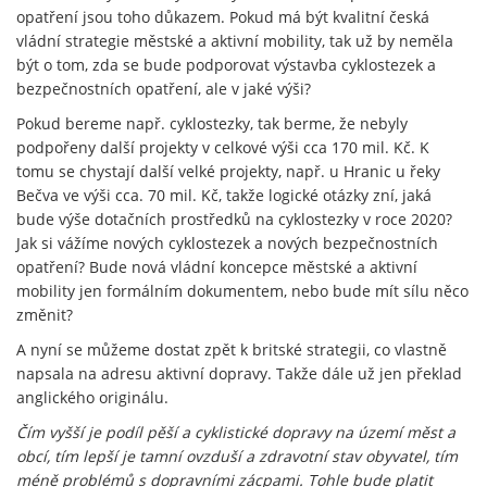
opatření jsou toho důkazem. Pokud má být kvalitní česká
vládní strategie městské a aktivní mobility, tak už by neměla
být o tom, zda se bude podporovat výstavba cyklostezek a
bezpečnostních opatření, ale v jaké výši?
Pokud bereme např. cyklostezky, tak berme, že nebyly
podpořeny další projekty v celkové výši cca 170 mil. Kč. K
tomu se chystají další velké projekty, např. u Hranic u řeky
Bečva ve výši cca. 70 mil. Kč, takže logické otázky zní, jaká
bude výše dotačních prostředků na cyklostezky v roce 2020?
Jak si vážíme nových cyklostezek a nových bezpečnostních
opatření? Bude nová vládní koncepce městské a aktivní
mobility jen formálním dokumentem, nebo bude mít sílu něco
změnit?
A nyní se můžeme dostat zpět k britské strategii, co vlastně
napsala na adresu aktivní dopravy. Takže dále už jen překlad
anglického originálu.
Čím vyšší je podíl pěší a cyklistické dopravy na území měst a
obcí, tím lepší je tamní ovzduší a zdravotní stav obyvatel, tím
méně problémů s dopravními zácpami. Tohle bude platit