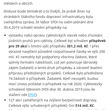
městech a obcích.
Diskuse bude tentokrát o to živější, že právě dnes na
stránkách Státního fondu dopravní infrastruktury byla
zveřejněna zpráva, že Výbor SFDI na svém jednání dne
30.4.2019 schválil letošní příspěvky na:
výstavbu nebo opravu cyklistických stezek nebo zřizování
jízdních pruhů pro cyklisty. Celkově byl schválen
příspěvek
pro 29 akcí
s limitní výší příspěvku
351,2 mil. Kč
. I přes
výrazné navýšení původně rozpočtované částky ve výši 200
mil. Kč nemohly být podpořeny všechny žádosti, které
splnily formální náležitosti, což jen potvrzuje obrovský
zájem žadatelů o tento druh příspěvku a zároveň kvalitní
přípravu předložených projektů. Celkově bylo předloženo
74 žádostí o příspěvek. Žadatelé, kteří neuspěli, budou
moci znovu požádat o příspěvek na rok 2020. Cyklostezky
schválené Výborem SFDI dne 30. dubna 2019 jsou ke
stažení zde [
PDF
].
127 akcí zaměřených na zvýšení bezpečnosti dopravy.
Celková výše schválených příspěvků činí
514 mil. Kč.