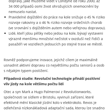
dopravy, jaké můžeme vidět v Londýně od roku 2000, až
34 000 případů osmi život ohrožujících onemocnění by
nemuselo nastat.
Pravidelné dojíždění do práce na kole snižuje o 45 % riziko
rozvoje rakoviny a o 46 % riziko rozvoje srdečních chorob
(ve srovnání s dojížděním autem nebo veřejnou dopravou).
Lidé, kteří jdou pěšky nebo jedou na kole, bývají vystaveni
výrazně menšímu množství nečistot v ovzduší než řidiči a
pasažéři ve vozidlech jedoucích po stejné trase ve městě.
Rovněž podporujeme inovace, jejichž cílem je maximálně
usnadnit aktivní dopravu co největšímu počtu seniorů a osob
s nějakým typem postižení.
Případová studie: Revoluční technologie přináší pozitivní
vliv jízdy na kole většímu počtu lidí
Otec a syn Mark a Hugo Palmerovi z Revolutionworks,
společnosti se sídlem v Bristolu, vyvinuli zařízení, které
efektivně mění klasické jízdní kolo v elektrokolo. Revos je
odlehčená nízkonákladová adaptační sada, kterou lze snadno