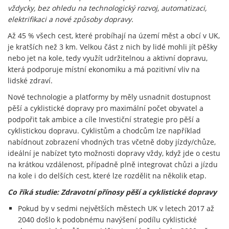
vždycky, bez ohledu na technologický rozvoj, automatizaci,
elektrifikaci a nové způsoby dopravy.
Až 45 % všech cest, které probíhají na území měst a obcí v UK,
je kratších než 3 km. Velkou část z nich by lidé mohli jít pěšky
nebo jet na kole, tedy využít udržitelnou a aktivní dopravu,
která podporuje místní ekonomiku a má pozitivní vliv na
lidské zdraví.
Nové technologie a platformy by měly usnadnit dostupnost
pěší a cyklistické dopravy pro maximální počet obyvatel a
podpořit tak ambice a cíle Investiční strategie pro pěší a
cyklistickou dopravu. Cyklistům a chodcům lze například
nabídnout zobrazení vhodných tras včetně doby jízdy/chůze,
ideální je nabízet tyto možnosti dopravy vždy, když jde o cestu
na krátkou vzdálenost, případně plně integrovat chůzi a jízdu
na kole i do delších cest, které lze rozdělit na několik etap.
Co říká studie: Zdravotní přínosy pěší a cyklistické dopravy
Pokud by v sedmi největších městech UK v letech 2017 až
2040 došlo k podobnému navýšení podílu cyklistické