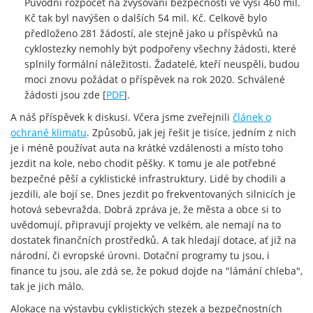
Původní rozpočet na zvyšování bezpečnosti ve výši 460 mil.
Kč tak byl navýšen o dalších 54 mil. Kč. Celkově bylo
předloženo 281 žádostí, ale stejně jako u příspěvků na
cyklostezky nemohly být podpořeny všechny žádosti, které
splnily formální náležitosti. Žadatelé, kteří neuspěli, budou
moci znovu požádat o příspěvek na rok 2020. Schválené
žádosti jsou zde [
PDF
].
A náš příspěvek k diskusi. Včera jsme zveřejnili
článek o
ochraně klimatu
. Způsobů, jak jej řešit je tisíce, jedním z nich
je i méně používat auta na krátké vzdálenosti a místo toho
jezdit na kole, nebo chodit pěšky. K tomu je ale potřebné
bezpečné pěší a cyklistické infrastruktury. Lidé by chodili a
jezdili, ale bojí se. Dnes jezdit po frekventovaných silnicích je
hotová sebevražda. Dobrá zpráva je, že města a obce si to
uvědomují, připravují projekty ve velkém, ale nemají na to
dostatek finančních prostředků. A tak hledají dotace, ať již na
národní, či evropské úrovni. Dotační programy tu jsou, i
finance tu jsou, ale zdá se, že pokud dojde na "lámání chleba",
tak je jich málo.
Alokace na výstavbu cyklistických stezek a bezpečnostních