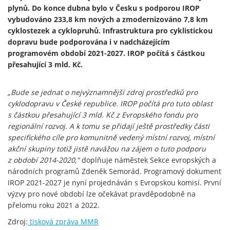
plynů. Do konce dubna bylo v Česku s podporou IROP
vybudováno 233,8 km nových a zmodernizováno 7,8 km
cyklostezek a cyklopruhů. Infrastruktura pro cyklistickou
dopravu bude podporována i v nadcházejícím
programovém období 2021-2027. IROP počítá s částkou
přesahující 3 mld. Kč.
„Bude se jednat o nejvýznamnější zdroj prostředků pro
cyklodopravu v České republice. IROP počítá pro tuto oblast
s částkou přesahující 3 mld. Kč z Evropského fondu pro
regionální rozvoj. A k tomu se přidají ještě prostředky části
specifického cíle pro komunitně vedený místní rozvoj, místní
akční skupiny totiž jistě navážou na zájem o tuto podporu
z období 2014-2020,"
doplňuje náměstek Sekce evropských a
národních programů Zdeněk Semorád. Programový dokument
IROP 2021-2027 je nyní projednáván s Evropskou komisí. První
výzvy pro nové období lze očekávat pravděpodobně na
přelomu roku 2021 a 2022.
Zdroj:
tisková zpráva MMR