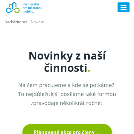
Togg
navig
Nacházíte se:
Novinky
Novinky z naší
činnosti
.
Na čem pracujeme a kde se potkáme?
To nejdůležitější posíláme také formou
zpravodaje několikrát ročně:
Plánované akce pro členy →