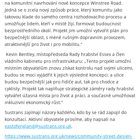
na komunitní navrhování nové koncepce Winstree Road.
Jedná se o zcela nový způsob práce, který komunitu jako
takovou klade do samého centra rozhodovacího procesu a
umožňuje lidem, kteří v místě žijí, formovat budoucnost
bezprostředního okolí. Projekt jim umožní vytvořit plán pro
bezpečnější oblast, s méně rušným dopravním provozem,
atraktivnější pro život i pro mobilitu.“
Kevin Bentley, místopředseda Rady hrabství Essex a člen
vládního kabinetu pro infrastrukturu: „Tento projekt umožní
místním obyvatelům znovu získat kontrolu nad svými ulicemi,
budou se moci vyjádřit k jejich výsledné koncepci, a ulice
budou bezpečnější jak pro řidiče aut, tak pro chodce a
cyklisty. Projekt tak naplňuje strategické záměry rady hrabství
vytvářet úžasná místa pro život a práci, a současně umožňovat
inkluzivní ekonomický růst.“
Sustrans zajímají názory každého, kdo by se rád zapojil do
konzultací. Aktivní obyvatele prosíme, aby napsali na
eastofengland@sustrans.org.uk
.
https://www.sustrans.org.uk/news/community-street-design-