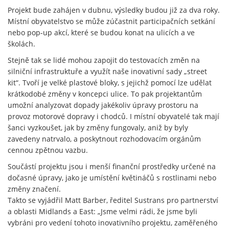
Projekt bude zahájen v dubnu, výsledky budou již za dva roky.
Místní obyvatelstvo se může zúčastnit participačních setkání
nebo pop-up akcí, které se budou konat na ulicích a ve
školách.
Stejně tak se lidé mohou zapojit do testovacích změn na
silniční infrastruktuře a využít naše inovativní sady „street
kit“. Tvoří je velké plastové bloky, s jejichž pomocí lze udělat
krátkodobé změny v koncepci ulice. To pak projektantům
umožní analyzovat dopady jakékoliv úpravy prostoru na
provoz motorové dopravy i chodců. I místní obyvatelé tak mají
šanci vyzkoušet, jak by změny fungovaly, aniž by byly
zavedeny natrvalo, a poskytnout rozhodovacím orgánům
cennou zpětnou vazbu.
Součástí projektu jsou i menší finanční prostředky určené na
dočasné úpravy, jako je umístění květináčů s rostlinami nebo
změny značení.
Takto se vyjádřil Matt Barber, ředitel Sustrans pro partnerství
a oblasti Midlands a East: „Jsme velmi rádi, že jsme byli
vybráni pro vedení tohoto inovativního projektu, zaměřeného