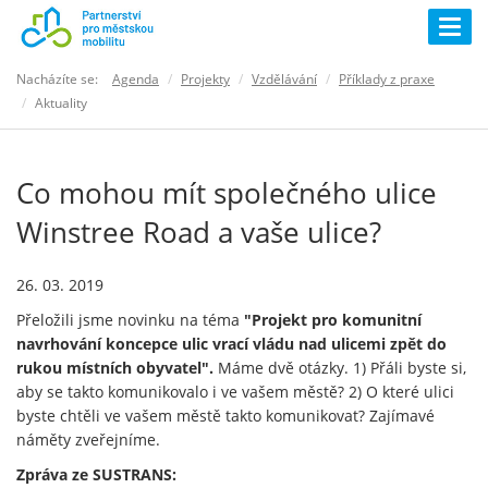
Togg
navig
Nacházíte se:
Agenda
Projekty
Vzdělávání
Příklady z praxe
Aktuality
Co mohou mít společného ulice
Winstree Road a vaše ulice?
26. 03. 2019
Přeložili jsme novinku na téma
"Projekt pro komunitní
navrhování koncepce ulic vrací vládu nad ulicemi zpět do
rukou místních obyvatel".
Máme dvě otázky. 1) Přáli byste si,
aby se takto komunikovalo i ve vašem městě? 2) O které ulici
byste chtěli ve vašem městě takto komunikovat? Zajímavé
náměty zveřejníme.
Zpráva ze SUSTRANS: