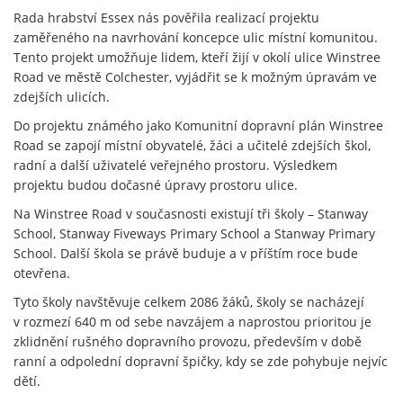
Rada hrabství Essex nás pověřila realizací projektu
zaměřeného na navrhování koncepce ulic místní komunitou.
Tento projekt umožňuje lidem, kteří žijí v okolí ulice Winstree
Road ve městě Colchester, vyjádřit se k možným úpravám ve
zdejších ulicích.
Do projektu známého jako Komunitní dopravní plán Winstree
Road se zapojí místní obyvatelé, žáci a učitelé zdejších škol,
radní a další uživatelé veřejného prostoru. Výsledkem
projektu budou dočasné úpravy prostoru ulice.
Na Winstree Road v současnosti existují tři školy – Stanway
School, Stanway Fiveways Primary School a Stanway Primary
School. Další škola se právě buduje a v příštím roce bude
otevřena.
Tyto školy navštěvuje celkem 2086 žáků, školy se nacházejí
v rozmezí 640 m od sebe navzájem a naprostou prioritou je
zklidnění rušného dopravního provozu, především v době
ranní a odpolední dopravní špičky, kdy se zde pohybuje nejvíc
dětí.