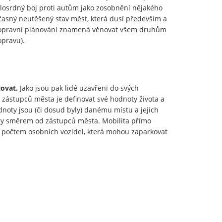
ilosrdný boj proti autům jako zosobnění nějakého
asný neutěšený stav měst, která dusí především a
 dopravní plánování znamená věnovat všem druhům
opravu).
tovat.
Jako jsou pak lidé uzavřeni do svých
i zástupců města je definovat své hodnoty života a
odnoty jsou (či dosud byly) danému místu a jejich
ory směrem od zástupců města. Mobilita přímo
a počtem osobních vozidel, která mohou zaparkovat