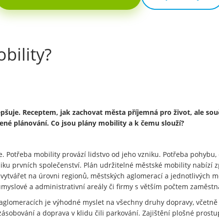
bility?
epšuje. Receptem, jak zachovat města příjemná pro život, ale sou
né plánování. Co jsou plány mobility a k čemu slouží?
. Potřeba mobility provází lidstvo od jeho vzniku. Potřeba pohybu, 
iku prvních společenství. Plán udržitelné městské mobility nabízí z
vytvářet na úrovni regionů, městských aglomerací a jednotlivých mě
průmyslové a administrativní areály či firmy s větším počtem zaměs
ch aglomeracích je výhodné myslet na všechny druhy dopravy, včetně
i zásobování a doprava v klidu čili parkování. Zajištění plošné pro