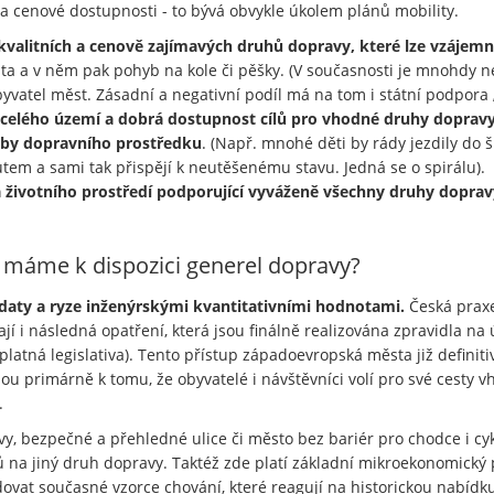
y a cenové dostupnosti - to bývá obvykle úkolem plánů mobility.
kvalitních a cenově zajímavých druhů dopravy, které lze vzáje
a a v něm pak pohyb na kole či pěšky. (V současnosti je mnohdy nej
obyvatel měst. Zásadní a negativní podíl má na tom i státní podpora „
 celého území a dobrá dostupnost cílů pro vhodné druhy dopravy
lby dopravního prostředku
. (Např. mnohé děti by rády jezdily do šk
autem a sami tak přispějí k neutěšenému stavu. Jedná se o spirálu).
životního prostředí podporující vyváženě všechny druhy dopravy
ž máme k dispozici generel dopravy?
 daty a ryze inženýrskými kvantitativními hodnotami.
Česká praxe
i následná opatření, která jsou finálně realizována zpravidla na ú
atná legislativa). Tento přístup západoevropská města již definiti
dou primárně k tomu, že obyvatelé i návštěvníci volí pro své cesty
.
avy, bezpečné a přehledné ulice či město bez bariér pro chodce i c
na jiný druh dopravy. Taktéž zde platí základní mikroekonomický p
ovat současné vzorce chování, které reagují na historickou nabídk