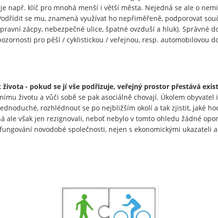
 je např. klíč pro mnohá menší i větší města. Nejedná se ale o nem
Podřídit se mu, znamená využívat ho nepřiměřeně, podporovat souč
ravní zácpy, nebezpečné ulice, špatné ovzduší a hluk). Správné
 pozornosti pro pěší / cyklistickou / veřejnou, resp. automobilovou d
života - pokud se jí vše podřizuje, veřejný prostor přestává exis
lnímu životu a vůči sobě se pak asociálně chovají. Úkolem obyvatel 
jednoduché, rozhlédnout se po nejbližším okolí a tak zjistit, jaké h
á ale však jen rezignovali, neboť nebylo v tomto ohledu žádné op
y fungování novodobé společnosti, nejen s ekonomickými ukazateli 