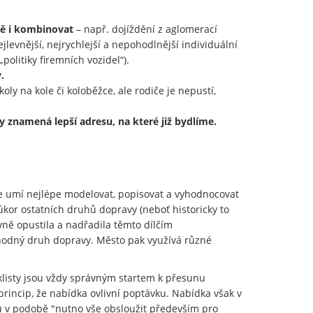
mně i kombinovat
– např. dojíždění z aglomerací
levnější, nejrychlejší a nepohodlnější individuální
politiky firemních vozidel“).
.
oly na kole či koloběžce, ale rodiče je nepustí,
 znamená lepší adresu, na které již bydlíme.
 umí nejlépe modelovat, popisovat a vyhodnocovat
kor ostatních druhů dopravy (neboť historicky to
vně opustila a nadřadila těmto dílčím
 vhodný druh dopravy. Město pak využívá různé
yklisty jsou vždy správným startem k přesunu
rincip, že nabídka ovlivní poptávku. Nabídka však v
u v podobě "nutno vše obsloužit především pro