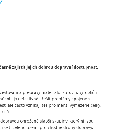
časně zajistit jejich dobrou dopravní dostupnost,
cestování a přepravy materiálu, surovin, výrobků i
působ, jak efektivněji řešit problémy spojené s
st, ale často vznikají též pro menší vymezené celky,
tnanců.
 dopravou ohrožené slabší skupiny, kterými jsou
stupnosti celého území pro vhodné druhy dopravy,