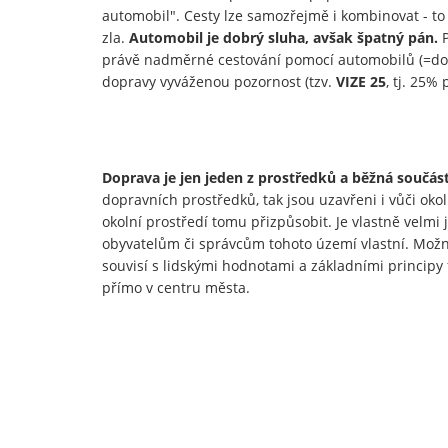
automobil". Cesty lze samozřejmě i kombinovat - to
zla.
Automobil je dobrý sluha, avšak špatný pán.
právě nadměrné cestování pomocí automobilů (=dop
dopravy vyváženou pozornost (tzv.
VIZE 25
, tj. 25%
Doprava je jen jeden z prostředků a běžná součást 
dopravních prostředků, tak jsou uzavřeni i vůči oko
okolní prostředí tomu přizpůsobit. Je vlastně velmi 
obyvatelům či správcům tohoto území vlastní. Možn
souvisí s lidskými hodnotami a základními princip
přímo v centru města.