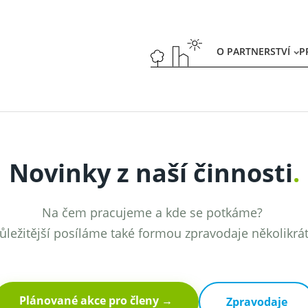
O PARTNERSTVÍ
P
Novinky z naší činnosti
.
Na čem pracujeme a kde se potkáme?
ůležitější posíláme také formou zpravodaje několikrá
Plánované akce pro členy →
Zpravodaje