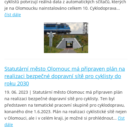
cyklistů potvrzují reálná data z automatických sčítačů, kterých
je na Olomoucku nainstalováno celkem 10. Cyklodoprava...
číst dále
Statutární město Olomouc má připraven plán na
realizaci bezpečné dopravní sítě pro cyklisty do
roku 2030
19. 06. 2023 | Statutární město Olomouc má připraven plán
na realizaci bezpečné dopravní sítě pro cyklisty. Ten byl
představen na tematické pracovní skupině pro cyklodopravu,
konaného dne 1.6.2023. Plán na realizaci cyklistické sítě nejen
v Olomouci, ale i v celém kraji, je možné si prohlédnout...
číst
dále