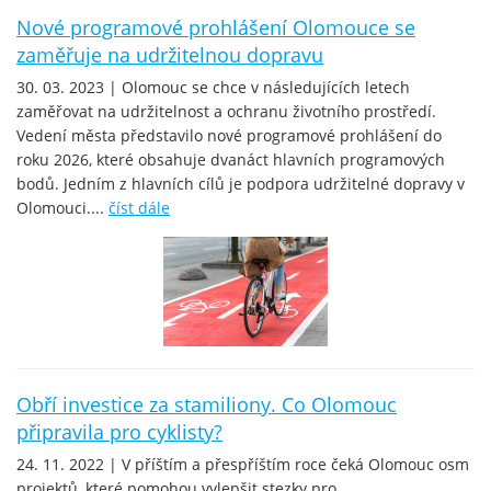
Nové programové prohlášení Olomouce se
zaměřuje na udržitelnou dopravu
30. 03. 2023 | Olomouc se chce v následujících letech
zaměřovat na udržitelnost a ochranu životního prostředí.
Vedení města představilo nové programové prohlášení do
roku 2026, které obsahuje dvanáct hlavních programových
bodů. Jedním z hlavních cílů je podpora udržitelné dopravy v
Olomouci....
číst dále
Obří investice za stamiliony. Co Olomouc
připravila pro cyklisty?
24. 11. 2022 | V příštím a přespříštím roce čeká Olomouc osm
projektů, které pomohou vylepšit stezky pro