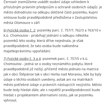
Černovír (nemůžeme uvádět osobní údaje vzhledem k
příslušným právním předpisům o ochraně osobních údajů) je
město dohodnuto na odkupu dotčené části pozemku, kupní
smlouva bude pravděpodobně předložena v Zastupitelstvu
města Olomouce v září
6) Fyzická osoba č. 2
: pozemky parc. č. 757/7, 762/3 a 763/10 v
k.ú. Chomoutov - probíhají jednání o odkupu několika
pozemků této osoby, která dříve nejednala. Je však
pravděpodobné, že tato osoba bude nakloněna
majetkoprávnímu vypořádání.
7) Fyzické osoby č. 3 a 4
: pozemek parc. č. 757/5 v k.ú.
Chomoutov - jedná se o osoby neznámého pobytu, které
pravděpodobně již nežijí, přičemž město jednalo na matrice
jak v obci Štěpánov tak v obci Horka nad Moravou, kde by byly
údaje o těchto osobách uvedeny, avšak ani na matrikách
město potřebné údaje o právních nástupcích nezjistilo. Město
bude tedy hledat dále, ale s největší pravděpodobností bude
hledat s projektantem alternativní cestu, jak se pozemku
vyhnout.