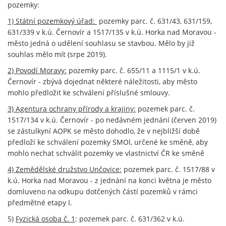
pozemky:
1) Státní pozemkový úřad:
pozemky parc. č. 631/43, 631/159,
631/339 v k.ú. Černovír a 1517/135 v k.ú. Horka nad Moravou -
město jedná o udělení souhlasu se stavbou. Mělo by již
souhlas mělo mít (srpe 2019).
2) Povodí Moravy:
pozemky parc. č. 655/11 a 1115/1 v k.ú.
Černovír - zbývá dojednat některé náležitosti, aby město
mohlo předložit ke schválení příslušné smlouvy.
3) Agentura ochrany přírody a krajiny:
pozemek parc. č.
1517/134 v k.ú. Černovír - po nedávném jednání (červen 2019)
se zástulkyní AOPK se město dohodlo, že v nejbližší době
předloží ke schválení pozemky SMOl, určené ke směně, aby
mohlo nechat schválit pozemky ve vlastnictví ČR ke směně
4) Zemědělské družstvo Unčovice:
pozemek parc. č. 1517/88 v
k.ú. Horka nad Moravou - z jednání na konci května je město
domluveno na odkupu dotčených částí pozemků v rámci
předmětné etapy I.
5)
Fyzická osoba č. 1
: pozemek parc. č. 631/362 v k.ú.