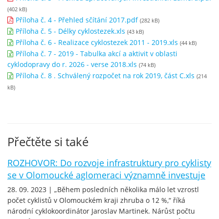
(402 kB)
Příloha č. 4 - Přehled sčítání 2017.pdf
(282 kB)
Příloha č. 5 - Délky cyklostezek.xls
(43 kB)
Příloha č. 6 - Realizace cyklostezek 2011 - 2019.xls
(44 kB)
Příloha č. 7 - 2019 - Tabulka akcí a aktivit v oblasti
cyklodopravy do r. 2026 - verse 2018.xls
(74 kB)
Příloha č. 8 . Schválený rozpočet na rok 2019, část C.xls
(214
kB)
Přečtěte si také
ROZHOVOR: Do rozvoje infrastruktury pro cyklisty
se v Olomoucké aglomeraci významně investuje
28. 09. 2023 | „Během posledních několika málo let vzrostl
počet cyklistů v Olomouckém kraji zhruba o 12 %,“ říká
národní cyklokoordinátor Jaroslav Martinek. Nárůst počtu