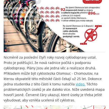
Nicméně za poslední čtyři roky rozvoj cyklodopravy ustal.
Proto je potěšující, že nová radnice počítá s podporou
cyklodopravy. Plány jsou ale jedna věc a realizace druhá.
Příkladem může být cyklostezka Olomouc - Chomoutov, na
kterou obyvatelé této městské části čekají už 25 let. Dokonce
jedna studentka z této části k tomu natočila
video.
Těchto
problematických úseků je ale daleko více. Níže uvedená mapa
hovoří jasně. Červené čáry ukazují, které úseky je třeba ještě
vybudovat, aby vznikla ucelená síť cyklotras.