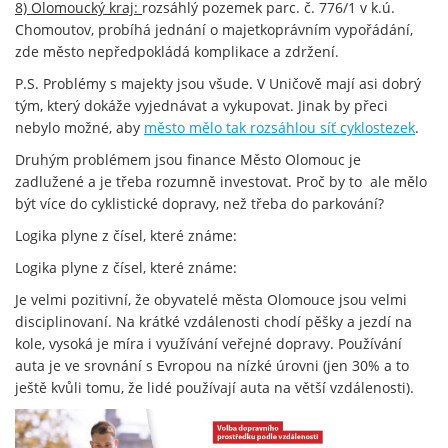
8) Olomoucký kraj:
rozsáhlý pozemek parc. č. 776/1 v k.ú.
Chomoutov, probíhá jednání o majetkoprávním vypořádání,
zde město nepředpokládá komplikace a zdržení.
P.S. Problémy s majekty jsou všude. V Uničově mají asi dobrý
tým, který dokáže vyjednávat a vykupovat. Jinak by přeci
nebylo možné, aby
město mělo tak rozsáhlou síť cyklostezek
.
Druhým problémem jsou finance Město Olomouc je
zadlužené a je třeba rozumně investovat. Proč by to ale mělo
být více do cyklistické dopravy, než třeba do parkování?
Logika plyne z čísel, které známe:
Logika plyne z čísel, které známe:
Je velmi pozitivní, že obyvatelé města Olomouce jsou velmi
disciplinovaní. Na krátké vzdálenosti chodí pěšky a jezdí na
kole, vysoká je míra i využívání veřejné dopravy. Používání
auta je ve srovnání s Evropou na nízké úrovni (jen 30% a to
ještě kvůli tomu, že lidé používají auta na větší vzdálenosti).