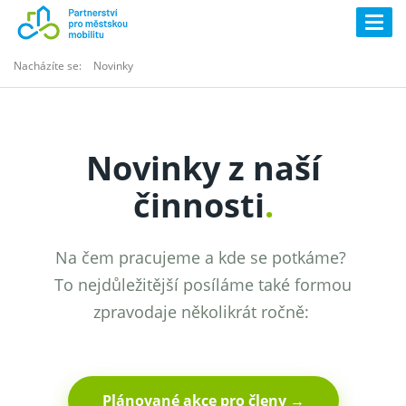
Togg
navig
Nacházíte se:
Novinky
Novinky z naší
činnosti
.
Na čem pracujeme a kde se potkáme?
To nejdůležitější posíláme také formou
zpravodaje několikrát ročně:
Plánované akce pro členy →